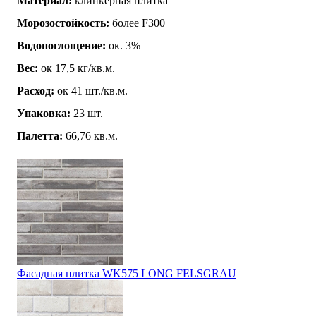
Материал:
клинкерная плитка
Морозостойкость:
более F300
Водопоглощение:
ок. 3%
Вес:
ок 17,5 кг/кв.м.
Расход:
ок 41 шт./кв.м.
Упаковка:
23 шт.
Палетта:
66,76 кв.м.
Фасадная плитка WK575 LONG FELSGRAU