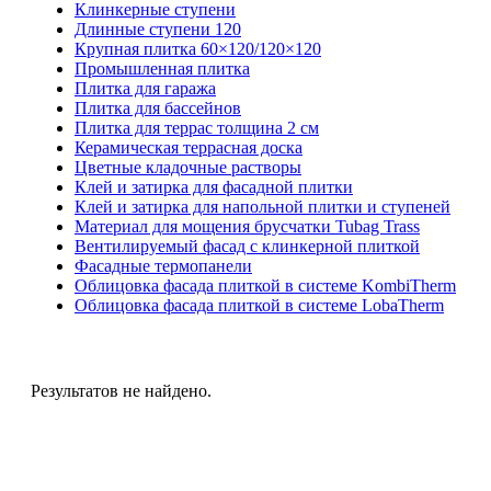
Клинкерные ступени
Длинные ступени 120
Крупная плитка 60×120/120×120
Промышленная плитка
Плитка для гаража
Плитка для бассейнов
Плитка для террас толщина 2 см
Керамическая террасная доска
Цветные кладочные растворы
Клей и затирка для фасадной плитки
Клей и затирка для напольной плитки и ступеней
Материал для мощения брусчатки Tubag Trass
Вентилируемый фасад с клинкерной плиткой
Фасадные термопанели
Облицовка фасада плиткой в системе KombiTherm
Облицовка фасада плиткой в системе LobaTherm
Результатов не найдено.