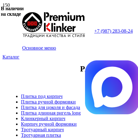
В наличии
В наличии
В наличии
В наличии
В наличии
В наличии
на складе
на складе
на складе
на складе
на складе
на складе
+7 (987) 283-08-24
Основное меню
Каталог
РАСПРОДАЖА 
Плитка под кирпич
Плитка ручной формовки
Плитка для цоколя и фасада
Плитка длинная ригель long
Клинкерный кирпич
Кирпич ручной формовки
Тротуарный кирпич
Тротуарная плитка