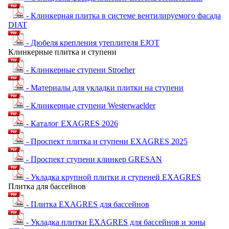
- Клинкерная плитка в системе вентилируемого фасада
DIAT
- Дюбеля крепления утеплителя EJOT
Клинкерные плитка и ступени
- Клинкерные ступени Stroeher
- Материалы для укладки плитки на ступени
- Клинкерные ступени Westerwaelder
- Каталог EXAGRES 2026
- Проспект плитка и ступени ЕXAGRES 2025
- Проспект ступени клинкер GRESAN
- Укладка крупной плитки и ступеней EXAGRES
Плитка для бассейнов
- Плитка EXAGRES для бассейнов
- Укладка плитки EXAGRES для бассейнов и зоны