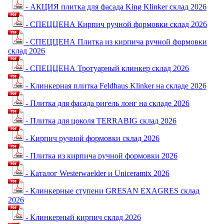
- АКЦИЯ плитка для фасада King Klinker склад 2026
- СПЕЦЦЕНА Кирпич ручной формовки склад 2026
- СПЕЦЦЕНА Плитка из кирпича ручной формовки
склад 2026
- СПЕЦЦЕНА Тротуарный клинкер склад 2026
- Клинкерная плитка Feldhaus Klinker на складе 2026
- Плитка для фасада ригель лонг на складе 2026
- Плитка для цоколя TERRABIG склад 2026
- Кирпич ручной формовки склад 2026
- Плитка из кирпича ручной формовки 2026
- Каталог Westerwaelder и Uniceramix 2026
- Клинкерные ступени GRESAN EXAGRES склад
2026
- Клинкерный кирпич склад 2026