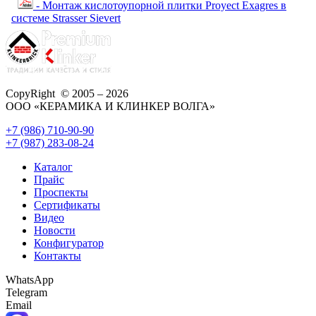
- Монтаж кислотоупорной плитки Proyect Exagres в
системе Strasser Sievert
CopyRight © 2005 – 2026
ООО «КЕРАМИКА И КЛИНКЕР ВОЛГА»
+7 (986) 710-90-90
+7 (987) 283-08-24
Каталог
Прайс
Проспекты
Сертификаты
Видео
Новости
Конфигуратор
Контакты
WhatsApp
Telegram
Email