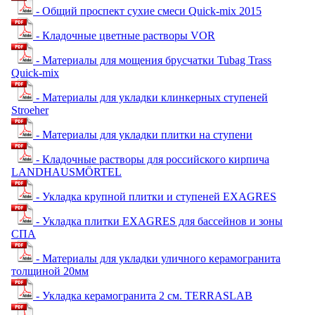
- Общий проспект сухие смеси Quick-mix 2015
- Кладочные цветные растворы VOR
- Материалы для мощения брусчатки Tubag Trass
Quick-mix
- Материалы для укладки клинкерных ступеней
Stroeher
- Материалы для укладки плитки на ступени
- Кладочные растворы для российского кирпича
LANDHAUSMÖRTEL
- Укладка крупной плитки и ступеней EXAGRES
- Укладка плитки EXAGRES для бассейнов и зоны
СПА
- Материалы для укладки уличного керамогранита
толщиной 20мм
- Укладка керамогранита 2 см. TERRASLAB