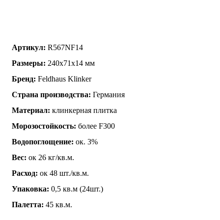
Артикул:
R567NF14
Размеры:
240x71x14 мм
Бренд:
Feldhaus Klinker
Страна производства:
Германия
Материал:
клинкерная плитка
Морозостойкость:
более F300
Водопоглощение:
ок. 3%
Вес:
ок 26 кг/кв.м.
Расход:
ок 48 шт./кв.м.
Упаковка:
0,5 кв.м (24шт.)
Палетта:
45 кв.м.