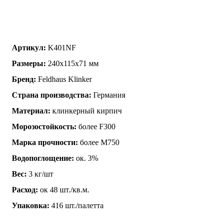
Артикул:
K401NF
Размеры:
240х115х71 мм
Бренд:
Feldhaus Klinker
Страна производства:
Германия
Материал:
клинкерный кирпич
Морозостойкость:
более F300
Марка прочности:
более М750
Водопоглощение:
ок. 3%
Вес:
3 кг/шт
Расход:
ок 48 шт./кв.м.
Упаковка:
416 шт./палетта