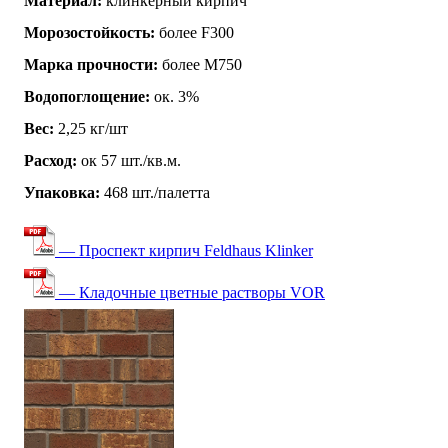
Материал:
клинкерный кирпич
Морозостойкость:
более F300
Марка прочности:
более М750
Водопоглощение:
ок. 3%
Вес:
2,25 кг/шт
Расход:
ок 57 шт./кв.м.
Упаковка:
468 шт./палетта
— Проспект кирпич Feldhaus Klinker
— Кладочные цветные растворы VOR