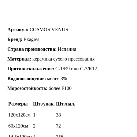
Артикул:
COSMOS VENUS
Бренд:
Exagres
Страна производства:
Испания
Материал:
керамика сухого прессования
Противоскольжение:
C-1/R9 или C-3/R12
Водопоглощение:
менее 3%
Морозостойкость:
более F100
Размеры
Шт./упак.
Шт./пал.
120х120см
1
38
60х120см
2
72
14,5х120см
4
256